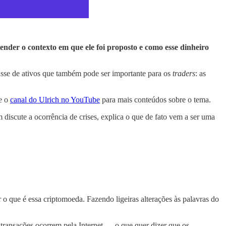
ender o contexto em que ele foi proposto e como esse dinheiro
lasse de ativos que também pode ser importante para os
traders
: as
te o
canal do Ulrich no YouTube
para mais conteúdos sobre o tema.
discute a ocorrência de crises, explica o que de fato vem a ser uma
r o que é essa criptomoeda. Fazendo ligeiras alterações às palavras do
 transações ocorrem pela Internet — o que quer dizer que os