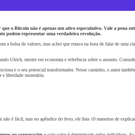
 que o Bitcoin não é apenas um ativo especulativo. Vale a pena ent
ento podem representar uma verdadeira revolução.
om a bolsa de valores, mas achei que estava na hora de falar de uma c
ernando Ulrich, mestre em economia e referência sobre o assunto. Consul
ciona e o seu potencial transformador. Nesse caminho, o autor também 
r e liberdade monetária.
 não é fácil, mas no apêndice do livro, ele lista 10 maneiras de explica
vernos ou corporações
e cujo valor é determinado pelos indivíduos. As