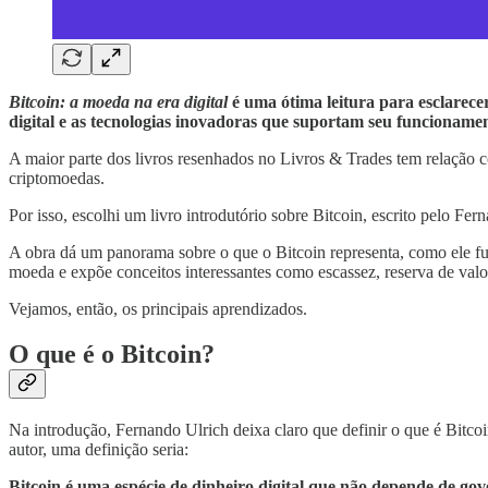
Bitcoin: a moeda na era digital
é uma ótima leitura para esclarecer
digital e as tecnologias inovadoras que suportam seu funcionam
A maior parte dos livros resenhados no Livros & Trades tem relação c
criptomoedas.
Por isso, escolhi um livro introdutório sobre Bitcoin, escrito pelo F
A obra dá um panorama sobre o que o Bitcoin representa, como ele fun
moeda e expõe conceitos interessantes como escassez, reserva de valo
Vejamos, então, os principais aprendizados.
O que é o Bitcoin?
Na introdução, Fernando Ulrich deixa claro que definir o que é Bitcoin
autor, uma definição seria:
Bitcoin é uma espécie de dinheiro digital que não depende de go