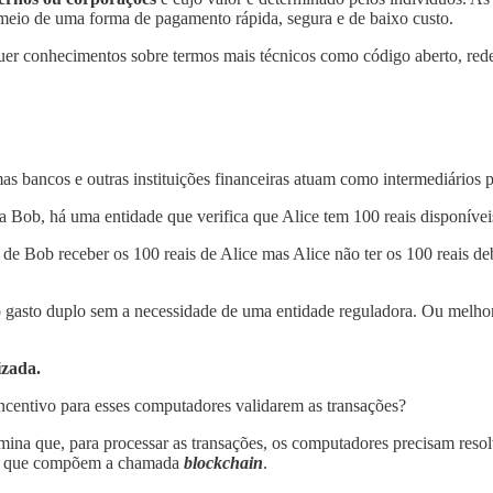
meio de uma forma de pagamento rápida, segura e de baixo custo.
uer conhecimentos sobre termos mais técnicos como código aberto, red
 bancos e outras instituições financeiras atuam como intermediários pa
a Bob, há uma entidade que verifica que Alice tem 100 reais disponívei
 Bob receber os 100 reais de Alice mas Alice não ter os 100 reais debi
do gasto duplo sem a necessidade de uma entidade reguladora. Ou melho
izada.
incentivo para esses computadores validarem as transações?
ermina que, para processar as transações, os computadores precisam re
os que compõem a chamada
blockchain
.