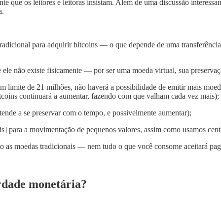
te que os leitores e leitoras insistam. Além de uma discussão interes
a.
 tradicional para adquirir bitcoins — o que depende de uma transferên
 ele não existe fisicamente — por ser uma moeda virtual, sua preservaçã
 limite de 21 milhões, não haverá a possibilidade de emitir mais moed
coins continuará a aumentar, fazendo com que valham cada vez mais);
r tende a se preservar com o tempo, e possivelmente aumentar);
shis] para a movimentação de pequenos valores, assim como usamos centa
omo as moedas tradicionais — nem tudo o que você consome aceitará pag
erdade monetária?