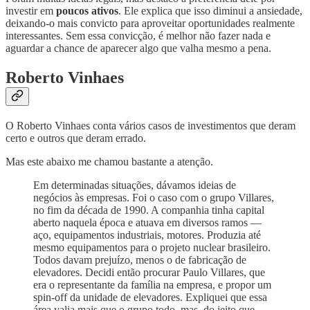
investir em
poucos ativos
. Ele explica que isso diminui a ansiedade,
deixando-o mais convicto para aproveitar oportunidades realmente
interessantes. Sem essa convicção, é melhor não fazer nada e
aguardar a chance de aparecer algo que valha mesmo a pena.
Roberto Vinhaes
O Roberto Vinhaes conta vários casos de investimentos que deram
certo e outros que deram errado.
Mas este abaixo me chamou bastante a atenção.
Em determinadas situações, dávamos ideias de
negócios às empresas. Foi o caso com o grupo Villares,
no fim da década de 1990. A companhia tinha capital
aberto naquela época e atuava em diversos ramos —
aço, equipamentos industriais, motores. Produzia até
mesmo equipamentos para o projeto nuclear brasileiro.
Todos davam prejuízo, menos o de fabricação de
elevadores. Decidi então procurar Paulo Villares, que
era o representante da família na empresa, e propor um
spin-off da unidade de elevadores. Expliquei que essa
área valia mais que o grupo todo, mas, do jeito que