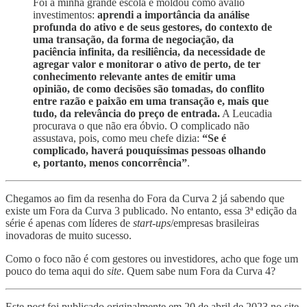
Foi a minha grande escola e moldou como avalio
investimentos:
aprendi a importância da análise
profunda do ativo e de seus gestores, do contexto de
uma transação, da forma de negociação, da
paciência infinita, da resiliência, da necessidade de
agregar valor e monitorar o ativo de perto, de ter
conhecimento relevante antes de emitir uma
opinião, de como decisões são tomadas, do conflito
entre razão e paixão em uma transação e, mais que
tudo, da relevância do preço de entrada.
A Leucadia
procurava o que não era óbvio. O complicado não
assustava, pois, como meu chefe dizia:
“Se é
complicado, haverá pouquíssimas pessoas olhando
e, portanto, menos concorrência”
.
Chegamos ao fim da resenha do Fora da Curva 2 já sabendo que
existe um Fora da Curva 3 publicado. No entanto, essa 3ª edição da
série é apenas com líderes de
start-ups
/empresas brasileiras
inovadoras de muito sucesso.
Como o foco não é com gestores ou investidores, acho que foge um
pouco do tema aqui do
site
. Quem sabe num Fora da Curva 4?
Este
post
foi publicado originalmente em 20 de abril de 2023 no site