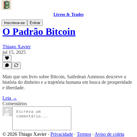
Livros & Trades
Inscreva-se
Entrar
O Padrão Bitcoin
Thiago Xavier
jul 15, 2025
Mais que um livro sobre Bitcoin, Saifedean Ammous descreve a
história do dinheiro e a trajetória humana em busca de prosperidade
e liberdade.
Leia →
Comentários
© 2026 Thiago Xavier
·
Privacidade
∙
Termos
∙
Aviso de coleta