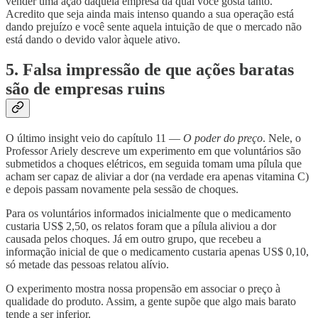
vender uma ação daquela empresa da qual você gosta tanto.
Acredito que seja ainda mais intenso quando a sua operação está
dando prejuízo e você sente aquela intuição de que o mercado não
está dando o devido valor àquele ativo.
5. Falsa impressão de que ações baratas
são de empresas ruins
O último insight veio do capítulo 11 —
O poder do preço
. Nele, o
Professor Ariely descreve um experimento em que voluntários são
submetidos a choques elétricos, em seguida tomam uma pílula que
acham ser capaz de aliviar a dor (na verdade era apenas vitamina C)
e depois passam novamente pela sessão de choques.
Para os voluntários informados inicialmente que o medicamento
custaria US$ 2,50, os relatos foram que a pílula aliviou a dor
causada pelos choques. Já em outro grupo, que recebeu a
informação inicial de que o medicamento custaria apenas US$ 0,10,
só metade das pessoas relatou alívio.
O experimento mostra nossa propensão em associar o preço à
qualidade do produto. Assim, a gente supõe que algo mais barato
tende a ser inferior.