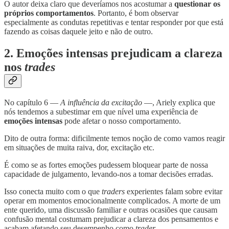
O autor deixa claro que deveríamos nos acostumar a
questionar os
próprios comportamentos
. Portanto, é bom observar
especialmente as condutas repetitivas e tentar responder por que está
fazendo as coisas daquele jeito e não de outro.
2. Emoções intensas prejudicam a clareza
nos
trades
No capítulo 6 —
A influência da excitação
—, Ariely explica que
nós tendemos a subestimar em que nível uma experiência de
emoções intensas
pode afetar o nosso comportamento.
Dito de outra forma: dificilmente temos noção de como vamos reagir
em situações de muita raiva, dor, excitação etc.
É como se as fortes emoções pudessem bloquear parte de nossa
capacidade de julgamento, levando-nos a tomar decisões erradas.
Isso conecta muito com o que
traders
experientes falam sobre evitar
operar em momentos emocionalmente complicados. A morte de um
ente querido, uma discussão familiar e outras ocasiões que causam
confusão mental costumam prejudicar a clareza dos pensamentos e
acabam afetando seu desempenho como
trader
.