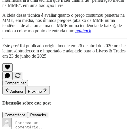
intermediária a uma técnica que Elder chama de “penetração média
na MME”, em uma tradução livre.
A ideia dessa técnica é avaliar quanto o preço costumou penetrar na
MME, em média, nos últimos pregões (abaixo da MME numa
tendência de alta ou acima da MME numa tendência de baixa), de
modo a colocar o ponto de entrada num
pullback
.
Este
post
foi publicado originalmente em 26 de abril de 2020 no site
leiturasdotrader.com e importado e adaptado para o Livros & Trades
em 23 de junho de 2025.
Compartilhar
Anterior
Próximo
Discussão sobre este post
Comentários
Restacks