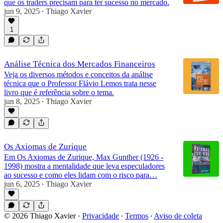
que os traders precisam para ter sucesso no mercado.
jun 9, 2025
Thiago Xavier
•
1
Análise Técnica dos Mercados Financeiros
Veja os diversos métodos e conceitos da análise
técnica que o Professor Flávio Lemos trata nesse
livro que é referência sobre o tema.
jun 8, 2025
Thiago Xavier
•
Os Axiomas de Zurique
Em Os Axiomas de Zurique, Max Gunther (1926 -
1998) mostra a mentalidade que leva especuladores
ao sucesso e como eles lidam com o risco para…
jun 6, 2025
Thiago Xavier
•
© 2026 Thiago Xavier
·
Privacidade
∙
Termos
∙
Aviso de coleta