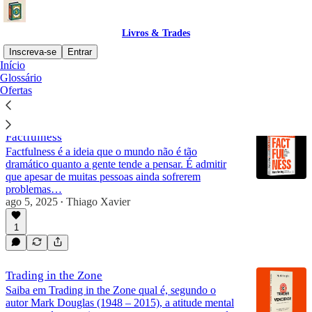
Livros & Trades
Inscreva-se
Entrar
Início
Glossário
Resenha
Ofertas
Factfulness
Factfulness é a ideia que o mundo não é tão
dramático quanto a gente tende a pensar. É admitir
que apesar de muitas pessoas ainda sofrerem
problemas…
ago 5, 2025
Thiago Xavier
•
1
Trading in the Zone
Saiba em Trading in the Zone qual é, segundo o
autor Mark Douglas (1948 – 2015), a atitude mental